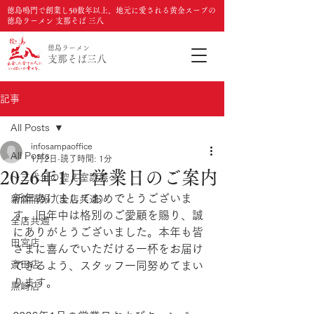
徳島鳴門で創業し50数年以上、地元に愛される黄金スープの
徳島ラーメン 支那そば 三八
徳島ラーメン
支那そば三八
記事
All Posts
infosampaoffice
All Posts
1月2日
読了時間: 1分
2026年1月 営業日のご案内
〜三代目の控え室談義〜
新年あけましておめでとうございま
新着情報（全店共通）
す。旧年中は格別のご愛顧を賜り、誠
全店共通
にありがとうございました。本年も皆
田宮店
さまに喜んでいただける一杯をお届け
斎田店
できるよう、スタッフ一同努めてまい
ります。
黒崎店