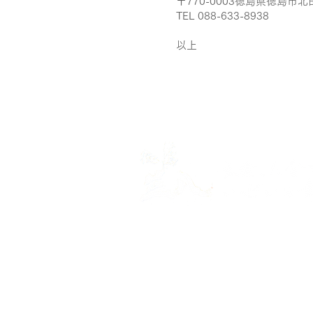
〒770-0003徳島県徳島市北
TEL
088-633-8938
以上
徳島ラーメン支那そば三八
〒770-0003 徳島県徳島市北田宮2丁目467
TEL：
088-633-8938